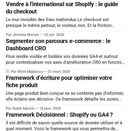
fonctionne que pour la France. Chaque marché a ses pics
Vendre à l'international sur Shopify : le guide
commerciaux propres et certains sont plus puissants que
du checkout
Black Friday
Le mur invisible des frais inattendus Le checkout est
presque le même partout, le visiteur, non. Et la friction
numéro un n'est pas le formulaire, c'est le moment où le prix
Par Jérémie Werner
02 avr. 2026
change. Selon Shopify, trois quarts des clients reconsiderent
Segmenter son parcours e-commerce : le
un achat quand ils decouvrent des frais
Dashboard CRO
Pour rendre visible et lisibles vos données GA4 et surtout
pour contextualiser vos axes d'amélioration CRO en fonction
du parcours utilisateur, nous mettons à votre disposition un
Par Rémi Migliasso
01 mars 2026
dashboard CRO complet. Une installation en un clic, un
Framework d’écriture pour optimiser votre
affichage en temps réel de vos KPI : le bon système pour
fiche produit
questionner
Une page produit bien conçue ne se contente pas d'informer,
elle éclaire une décision. Ce framework détaille les zones
clés d'une page produit, leur fonction réelle dans le parcours
Par Robin Marzin
18 janv. 2026
utilisateur et les contenus à y intégrer. Utilisez-le pour
Framework Décisionnel : Shopify ou GA4 ?
auditer vos pages actuelles (bloc par bloc,
Il est difficile de savoir quelle source de donnée utiliser et à
quel moment. Voici le framework qui vous permettra de