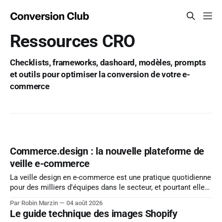
Ressources CRO
Checklists, frameworks, dashoard, modèles, prompts
et outils pour optimiser la conversion de votre e-
commerce
Commerce.design : la nouvelle plateforme de
veille e-commerce
La veille design en e-commerce est une pratique quotidienne
pour des milliers d'équipes dans le secteur, et pourtant elle
reste souvent solitaire, cloisonnée dans des favoris
Par Robin Marzin
04 août 2026
personnels et des dossiers partagés que personne ne
Le guide technique des images Shopify
retrouve plus. Mais ça peut changer ! Car on vous partage