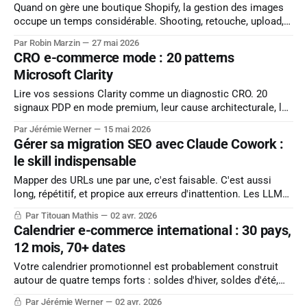
aujourd'hui
Quand on gère une boutique Shopify, la gestion des images
occupe un temps considérable. Shooting, retouche, upload,
organisation du catalogue, ce temps est bien investi quand
Par Robin Marzin
27 mai 2026
les fichiers sont bien préparés. Quand ils ne le sont pas, les
CRO e-commerce mode : 20 patterns
conséquences s'accumulent discrètement : pages lentes,
Microsoft Clarity
visuels flous sur certains écrans,
Lire vos sessions Clarity comme un diagnostic CRO. 20
signaux PDP en mode premium, leur cause architecturale, le
test à lancer en priorité.
Par Jérémie Werner
15 mai 2026
Gérer sa migration SEO avec Claude Cowork :
le skill indispensable
Mapper des URLs une par une, c'est faisable. C'est aussi
long, répétitif, et propice aux erreurs d'inattention. Les LLMs
sont particulièrement bien adaptés à ce type de tâche :
Par Titouan Mathis
02 avr. 2026
traiter des listes structurées, identifier des patterns, proposer
Calendrier e-commerce international : 30 pays,
des correspondances logiques. Le skill ci-dessous permet
12 mois, 70+ dates
Votre calendrier promotionnel est probablement construit
autour de quatre temps forts : soldes d'hiver, soldes d'été,
Black Friday, Noël. C'est le calendrier français, il ne
Par Jérémie Werner
02 avr. 2026