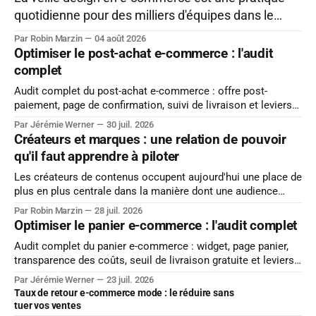
quotidienne pour des milliers d'équipes dans le
secteur, et pourtant elle reste souvent solitaire,
Par Robin Marzin
04 août 2026
cloisonnée dans des favoris personnels et des
Optimiser le post-achat e-commerce : l'audit
dossiers partagés que personne ne retrouve plus.
complet
Mais ça peut changer ! Car on vous partage
Audit complet du post-achat e-commerce : offre post-
aujourd'hui
paiement, page de confirmation, suivi de livraison et leviers
de réachat, avec les données réelles d'une base de milliers
Par Jérémie Werner
30 juil. 2026
de commandes. Tout le monde optimise jusqu'au paiement.
Créateurs et marques : une relation de pouvoir
Après, plus personne ne regarde. Le pilier de cette série
qu'il faut apprendre à piloter
Les créateurs de contenus occupent aujourd'hui une place de
plus en plus centrale dans la manière dont une audience
rencontre une marque, se forge une opinion sur elle, et s'en
Par Robin Marzin
28 juil. 2026
souvient au moment d'acheter. Ce basculement mérite qu'on
Optimiser le panier e-commerce : l'audit complet
s’y attarde et
Audit complet du panier e-commerce : widget, page panier,
transparence des coûts, seuil de livraison gratuite et leviers
d'upsell, avec l'autopsie d'un test raté. Le panier est la page
Par Jérémie Werner
23 juil. 2026
la plus mal nommée du e-commerce. Tout dans son
Taux de retour e-commerce mode : le réduire sans
vocabulaire évoque l'attente
tuer vos ventes