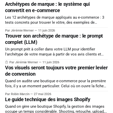
de hiérarchie. Par où commencer, et combien ça coûte. Cette
Archétypes de marque : le système qui
convertit en e-commerce
Les 12 archétypes de marque appliqués au e-commerce : 3
tests concrets pour trouver le vôtre, des exemples de
microcopy, et où la voix doit se taire.
Par Jérémie Werner
11 juin 2026
Trouver son archétype de marque : le prompt
complet (LLM)
Un prompt prêt à coller dans votre LLM pour identifier
l'archétype de votre marque à partir de vos avis clients et
réponses SAV. Données, pas intuition.
Par Jérémie Werner
11 juin 2026
Vos visuels seront toujours votre premier levier
de conversion
Quand on audite une boutique e-commerce pour la première
fois, il y a un moment particulier. Celui où on ouvre la fiche
produit sur mobile, et où l'on comprend quelque chose
Par Robin Marzin
27 mai 2026
parfois difficile à mesurer. Les temps de chargement sont
Le guide technique des images Shopify
corrects, le thème est propre, la description
Quand on gère une boutique Shopify, la gestion des images
occupe un temps considérable. Shooting, retouche, upload,