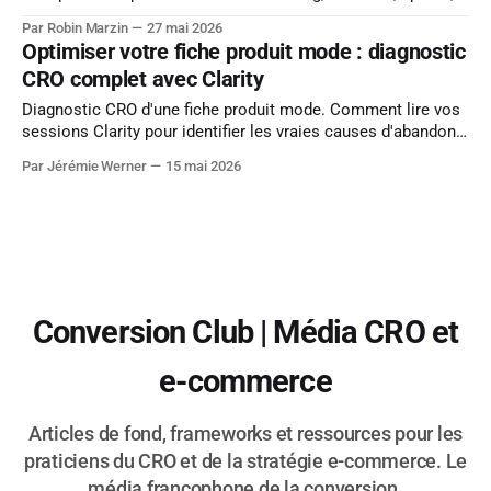
organisation du catalogue, ce temps est bien investi quand
Par Robin Marzin
27 mai 2026
les fichiers sont bien préparés. Quand ils ne le sont pas, les
Optimiser votre fiche produit mode : diagnostic
conséquences s'accumulent discrètement : pages lentes,
CRO complet avec Clarity
visuels flous sur certains écrans,
Diagnostic CRO d'une fiche produit mode. Comment lire vos
sessions Clarity pour identifier les vraies causes d'abandon
avant le panier.
Par Jérémie Werner
15 mai 2026
Conversion Club | Média CRO et
e-commerce
Articles de fond, frameworks et ressources pour les
praticiens du CRO et de la stratégie e-commerce. Le
média francophone de la conversion.