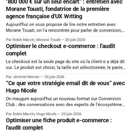
"800 000 € sur un seul encart” : entretien avec
Morane Touati, fondatrice de la première
agence française d'UX Writing
Aujourd'hui on vous propose de lire notre entretien avec
Morane Touati, on l'a rencontrée pour parler de conversion,
de parcours e-commerce, de tone of voice, et de ce que
Par Robin Marzin, Morane Touati
30 juin 2026
l'intelligence artificielle fait au langage. Mettre les bons mots
Optimiser le checkout e-commerce : l'audit
au bon moment, au bon
complet
Le checkout est la seule page du site où la client·e a déjà dit
oui. Le produit est choisi, la taille est sélectionnée, le panier
est validé. Tout ce qui reste à faire, c'est ne pas la faire
Par Jérémie Werner
25 juin 2026
changer d'avis et pourtant, c'est
“Ce que votre stratégie email dit de vous” avec
Hugo Nicole
On inaugure aujourd'hui un nouveau format sur Conversion
Club : des conversations avec des experts de l'écosystème
e-commerce, des praticiens qui ont les mains dans les outils
Par Robin Marzin, Hugo Nicole
23 juin 2026
et assez de recul pour en parler avec précision. Pour ce
Optimiser une fiche produit e-commerce :
premier échange, on a rencontré Hugo Nicole, consultant
l'audit complet