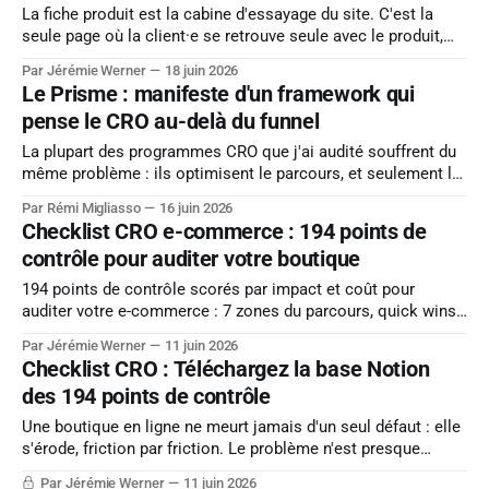
La fiche produit est la cabine d'essayage du site. C'est la
seule page où la client·e se retrouve seule avec le produit,
sans le bruit du catalogue autour, et c'est là que chaque euro
Par Jérémie Werner
18 juin 2026
d'acquisition vient se jouer. Le Baymard Institute,
Le Prisme : manifeste d'un framework qui
pense le CRO au-delà du funnel
La plupart des programmes CRO que j'ai audité souffrent du
même problème : ils optimisent le parcours, et seulement le
parcours. Page produit, tunnel, checkout. C'est utile, mais
Par Rémi Migliasso
16 juin 2026
pas suffisant. À force de passer des marques e-commerce
Checklist CRO e-commerce : 194 points de
au microscope, j'ai fini par cartographier les
contrôle pour auditer votre boutique
194 points de contrôle scorés par impact et coût pour
auditer votre e-commerce : 7 zones du parcours, quick wins
et méthode d'audit complète.
Par Jérémie Werner
11 juin 2026
Checklist CRO : Téléchargez la base Notion
des 194 points de contrôle
Une boutique en ligne ne meurt jamais d'un seul défaut : elle
s'érode, friction par friction. Le problème n'est presque
jamais le manque d'idées d'optimisation — c'est l'absence
Par Jérémie Werner
11 juin 2026